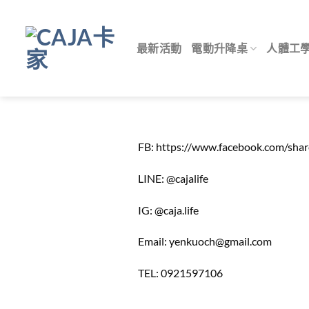
Skip
to
content
最新活動
電動升降桌
人體工
FB: https://www.facebook.com/sh
LINE: @cajalife
IG: @caja.life
Email: yenkuoch@gmail.com
TEL: 0921597106