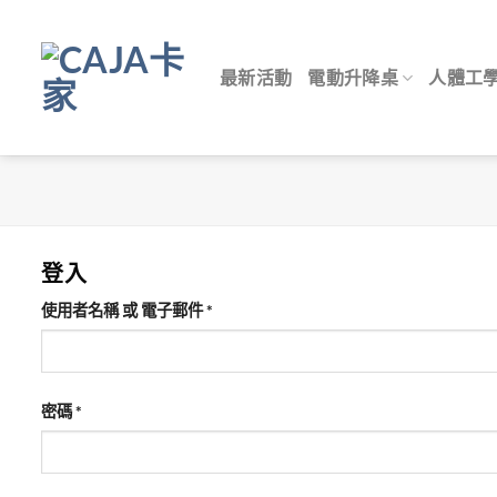
Skip
to
content
最新活動
電動升降桌
人體工
登入
必
使用者名稱 或 電子郵件
*
填
必
密碼
*
填