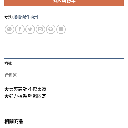
加入購物車
NT$890。
NT$690。
分類:
邊櫃/配件
,
配件
描述
評價 (0)
★桌夾設計 不傷桌體
★強力拉軸 輕鬆固定
相關商品