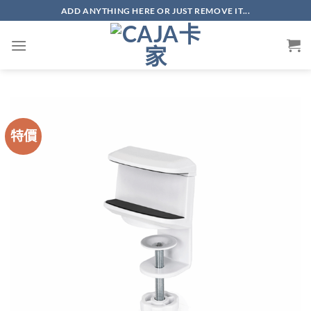
Skip
ADD ANYTHING HERE OR JUST REMOVE IT...
to
content
特價