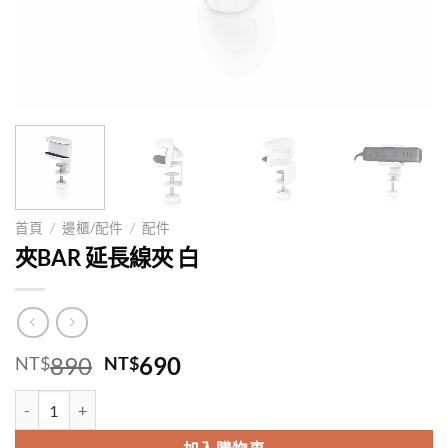
首頁
/
邊櫃/配件
/
配件
夾BAR 延長線夾 白
原
目
890
690
NT$
NT$
始
前
夾BAR 延長線夾 白 數量
價
價
格：
格：