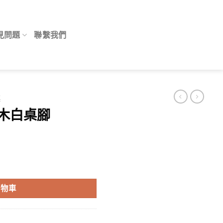
見問題
聯繫我們
桌
梣木白桌腳
購物車