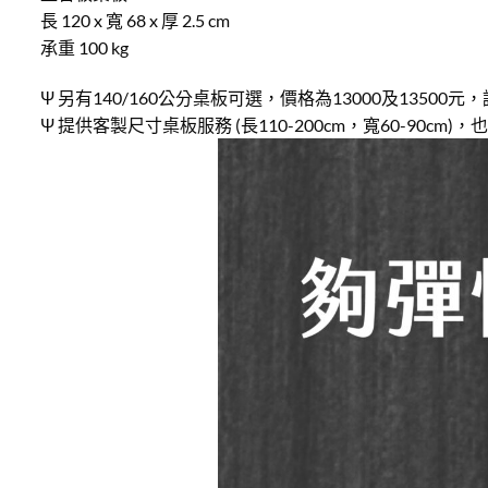
長 120 x 寬 68 x 厚 2.5 cm
承重 100 kg
Ψ 另有140/160公分桌板可選，價格為13000及13500元
Ψ 提供客製尺寸桌板服務 (長110-200cm，寬60-90c