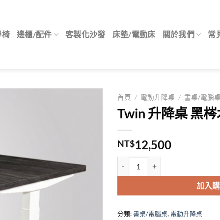
學椅
邊櫃/配件
客製化沙發
床墊/電動床
關於我們
常
首頁
/
電動升降桌
/
書桌/電腦
Twin 升降桌 黑
12,500
NT$
Twin 升降桌 黑梣木白桌腳 數量
加入
分類:
書桌/電腦桌
,
電動升降桌